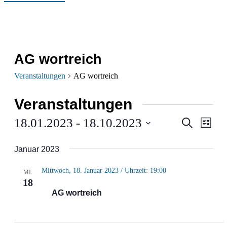
AG wortreich
Veranstaltungen
AG wortreich
Veranstaltungen
Verans
Ver
18.01.2023
 - 
18.10.2023
Suche
Liste
Ans
Datum
Suche
Januar 2023
wählen.
Nav
und
Mittwoch, 18. Januar 2023 / Uhrzeit: 19:00
MI.
Ansich
18
AG wortreich
Naviga