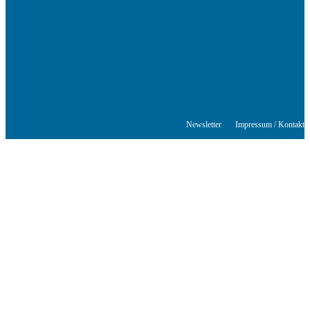
Lesungen, Tagungen und Schreibwerkstätten.
© Stuttgarter Schriftstellerhaus
Newsletter
Impressum / Kontakt