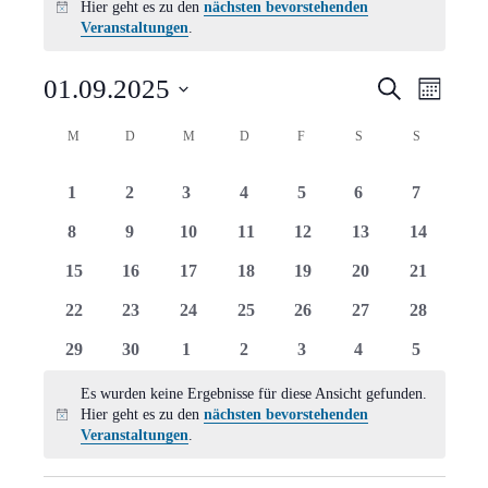
Hier geht es zu den
nächsten bevorstehenden
Hinweis
Veranstaltungen
.
Verans
Vera
01.09.2025
Suche
Monat
Ansi
Suche
Datum
Kalender
M
MONTAG
D
DIENSTAG
M
MITTWOCH
D
DONNERSTAG
F
FREITAG
S
SAMSTAG
S
SONNTAG
Navi
wählen.
und
von
0
0
0
0
0
0
0
1
2
3
4
5
6
7
Ansich
Veranstaltungen
Veranstaltungen
Veranstaltungen
Veranstaltungen
Veranstaltungen
Veranstaltungen
Veranstaltungen
Veranstal
0
0
0
0
0
0
0
8
9
10
11
12
13
14
Naviga
Veranstaltungen
Veranstaltungen
Veranstaltungen
Veranstaltungen
Veranstaltungen
Veranstaltungen
Veranstal
0
0
0
0
0
0
0
15
16
17
18
19
20
21
Veranstaltungen
Veranstaltungen
Veranstaltungen
Veranstaltungen
Veranstaltungen
Veranstaltungen
Veranstal
0
0
0
0
0
0
0
22
23
24
25
26
27
28
Veranstaltungen
Veranstaltungen
Veranstaltungen
Veranstaltungen
Veranstaltungen
Veranstaltungen
Veranstal
0
0
0
0
0
0
0
29
30
1
2
3
4
5
Veranstaltungen
Veranstaltungen
Veranstaltungen
Veranstaltungen
Veranstaltungen
Veranstaltungen
Veranstal
Es wurden keine Ergebnisse für diese Ansicht gefunden.
Hier geht es zu den
nächsten bevorstehenden
Hinweis
Veranstaltungen
.