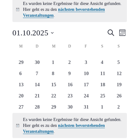
Es wurden keine Ergebnisse für diese Ansicht gefunden.
Hier geht es zu den
nächsten bevorstehenden
Hinweis
Veranstaltungen
.
Verans
Vera
01.10.2025
Suche
Monat
Ansi
Suche
Datum
Kalender
M
MONTAG
D
DIENSTAG
M
MITTWOCH
D
DONNERSTAG
F
FREITAG
S
SAMSTAG
S
SONNTAG
Navi
wählen.
und
von
0
0
0
0
0
0
0
29
30
1
2
3
4
5
Ansich
Veranstaltungen
Veranstaltungen
Veranstaltungen
Veranstaltungen
Veranstaltungen
Veranstaltungen
Veranstaltungen
Veranstal
0
0
0
0
0
0
0
6
7
8
9
10
11
12
Naviga
Veranstaltungen
Veranstaltungen
Veranstaltungen
Veranstaltungen
Veranstaltungen
Veranstaltungen
Veranstal
0
0
0
0
0
0
0
13
14
15
16
17
18
19
Veranstaltungen
Veranstaltungen
Veranstaltungen
Veranstaltungen
Veranstaltungen
Veranstaltungen
Veranstal
0
0
0
0
0
0
0
20
21
22
23
24
25
26
Veranstaltungen
Veranstaltungen
Veranstaltungen
Veranstaltungen
Veranstaltungen
Veranstaltungen
Veranstal
0
0
0
0
0
0
0
27
28
29
30
31
1
2
Veranstaltungen
Veranstaltungen
Veranstaltungen
Veranstaltungen
Veranstaltungen
Veranstaltungen
Veranstal
Es wurden keine Ergebnisse für diese Ansicht gefunden.
Hier geht es zu den
nächsten bevorstehenden
Hinweis
Veranstaltungen
.