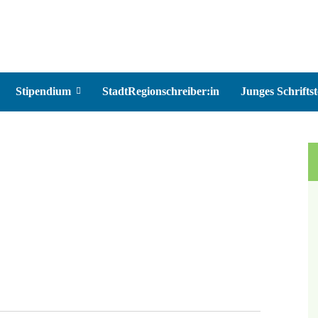
Stipendium
StadtRegionschreiber:in
Junges Schriftst