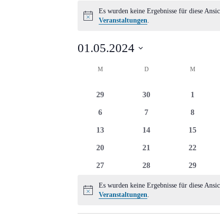
Veranstaltungen
Es wurden keine Ergebnisse für diese Ansic
Hinweis
Veranstaltungen
.
01.05.2024
Datum
Kalender
M
MONTAG
D
DIENSTAG
M
MITTWO
wählen.
von
0
0
0
29
30
1
Veranstaltungen
Veranstaltungen
Veranstaltungen
Veransta
0
0
0
6
7
8
Veranstaltungen
Veranstaltungen
Veransta
0
0
0
13
14
15
Veranstaltungen
Veranstaltungen
Veransta
0
0
0
20
21
22
Veranstaltungen
Veranstaltungen
Veransta
0
0
0
27
28
29
Veranstaltungen
Veranstaltungen
Veransta
Es wurden keine Ergebnisse für diese Ansic
Hinweis
Veranstaltungen
.