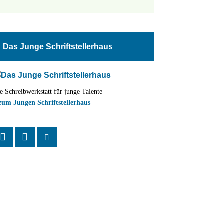
tungen
altung
Das Junge Schriftstellerhaus
en-
ion
e Schreibwerkstatt für junge Talente
,
zum Jungen Schriftstellerhaus
n