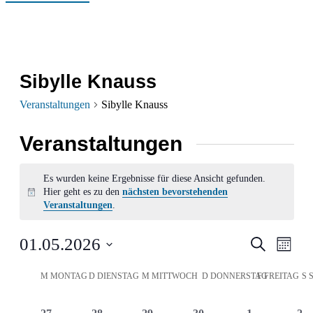
Sibylle Knauss
Veranstaltungen
Sibylle Knauss
Veranstaltungen
Es wurden keine Ergebnisse für diese Ansicht gefunden.
Hier geht es zu den
nächsten bevorstehenden
Hinweis
Veranstaltungen
.
Verans
Ver
01.05.2026
Suche
Monat
Ans
Datum
Suche
Kalender
M
MONTAG
D
DIENSTAG
M
MITTWOCH
D
DONNERSTAG
F
FREITAG
S
wählen.
Nav
und
von
0
0
0
0
0
0