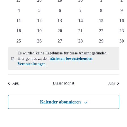
27
28
29
30
1
2
Ansich
Veranstaltungen
Veranstaltungen
Veranstaltungen
Veranstaltungen
Veranstaltungen
Veranstaltun
Ver
0
0
0
0
0
0
4
5
6
7
8
9
Naviga
Veranstaltungen
Veranstaltungen
Veranstaltungen
Veranstaltungen
Veranstaltun
Ver
0
0
0
0
0
0
11
12
13
14
15
16
Veranstaltungen
Veranstaltungen
Veranstaltungen
Veranstaltungen
Veranstaltung
Ver
0
0
0
0
0
0
18
19
20
21
22
23
Veranstaltungen
Veranstaltungen
Veranstaltungen
Veranstaltungen
Veranstaltung
Ver
0
0
0
0
0
0
25
26
27
28
29
30
Veranstaltungen
Veranstaltungen
Veranstaltungen
Veranstaltungen
Veranstaltung
Ver
Es wurden keine Ergebnisse für diese Ansicht gefunden.
Hier geht es zu den
nächsten bevorstehenden
Hinweis
Veranstaltungen
.
Apr.
Dieser Monat
Juni
Kalender abonnieren