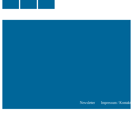
Das Schriftstellerhaus ist ein beliebter Treffpunkt für Autorinnen und
Autoren aus Stuttgart und der Region sowie ein Veranstaltungsort für
Lesungen, Tagungen und Schreibwerkstätten.
© Stuttgarter Schriftstellerhaus
Newsletter
Impressum / Kontakt