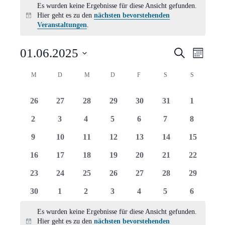
Es wurden keine Ergebnisse für diese Ansicht gefunden.
Hier geht es zu den
nächsten bevorstehenden
Hinweis
Veranstaltungen
.
Verans
Vera
01.06.2025
Suche
Monat
Ansi
Suche
Datum
Kalender
M
MONTAG
D
DIENSTAG
M
MITTWOCH
D
DONNERSTAG
F
FREITAG
S
SAMSTAG
S
SONNTAG
Navi
wählen.
und
von
0
0
0
0
0
0
0
26
27
28
29
30
31
1
Ansich
Veranstaltungen
Veranstaltungen
Veranstaltungen
Veranstaltungen
Veranstaltungen
Veranstaltungen
Veranstaltungen
Veranstal
0
0
0
0
0
0
0
2
3
4
5
6
7
8
Naviga
Veranstaltungen
Veranstaltungen
Veranstaltungen
Veranstaltungen
Veranstaltungen
Veranstaltungen
Veranstal
0
0
0
0
0
0
0
9
10
11
12
13
14
15
Veranstaltungen
Veranstaltungen
Veranstaltungen
Veranstaltungen
Veranstaltungen
Veranstaltungen
Veranstal
0
0
0
0
0
0
0
16
17
18
19
20
21
22
Veranstaltungen
Veranstaltungen
Veranstaltungen
Veranstaltungen
Veranstaltungen
Veranstaltungen
Veranstal
0
0
0
0
0
0
0
23
24
25
26
27
28
29
Veranstaltungen
Veranstaltungen
Veranstaltungen
Veranstaltungen
Veranstaltungen
Veranstaltungen
Veranstal
0
0
0
0
0
0
0
30
1
2
3
4
5
6
Veranstaltungen
Veranstaltungen
Veranstaltungen
Veranstaltungen
Veranstaltungen
Veranstaltungen
Veranstal
Es wurden keine Ergebnisse für diese Ansicht gefunden.
Hier geht es zu den
nächsten bevorstehenden