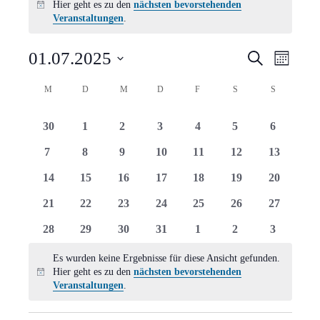
Hier geht es zu den
nächsten bevorstehenden
Hinweis
Veranstaltungen
.
Verans
Vera
01.07.2025
Suche
Monat
Ansi
Suche
Datum
Kalender
M
MONTAG
D
DIENSTAG
M
MITTWOCH
D
DONNERSTAG
F
FREITAG
S
SAMSTAG
S
SONNTAG
Navi
wählen.
und
von
0
0
0
0
0
0
0
30
1
2
3
4
5
6
Ansich
Veranstaltungen
Veranstaltungen
Veranstaltungen
Veranstaltungen
Veranstaltungen
Veranstaltungen
Veranstaltungen
Veranstal
0
0
0
0
0
0
0
7
8
9
10
11
12
13
Naviga
Veranstaltungen
Veranstaltungen
Veranstaltungen
Veranstaltungen
Veranstaltungen
Veranstaltungen
Veranstal
0
0
0
0
0
0
0
14
15
16
17
18
19
20
Veranstaltungen
Veranstaltungen
Veranstaltungen
Veranstaltungen
Veranstaltungen
Veranstaltungen
Veranstal
0
0
0
0
0
0
0
21
22
23
24
25
26
27
Veranstaltungen
Veranstaltungen
Veranstaltungen
Veranstaltungen
Veranstaltungen
Veranstaltungen
Veranstal
0
0
0
0
0
0
0
28
29
30
31
1
2
3
Veranstaltungen
Veranstaltungen
Veranstaltungen
Veranstaltungen
Veranstaltungen
Veranstaltungen
Veranstal
Es wurden keine Ergebnisse für diese Ansicht gefunden.
Hier geht es zu den
nächsten bevorstehenden
Hinweis
Veranstaltungen
.