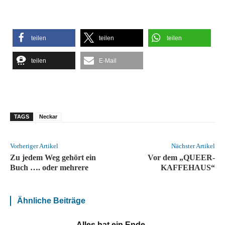
teilen
teilen
teilen
teilen
E-Mail
TAGS
Neckar
Vorheriger Artikel
Nächster Artikel
Zu jedem Weg gehört ein
Vor dem „QUEER-
Buch …. oder mehrere
KAFFEHAUS“
Ähnliche Beiträge
Alles hat ein Ende..