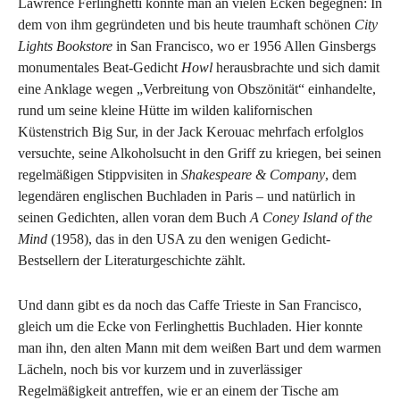
Lawrence Ferlinghetti konnte man an vielen Ecken begegnen: In
dem von ihm gegründeten und bis heute traumhaft schönen
City
Lights Bookstore
in San Francisco, wo er 1956 Allen Ginsbergs
monumentales Beat-Gedicht
Howl
herausbrachte und sich damit
eine Anklage wegen „Verbreitung von Obszönität“ einhandelte,
rund um seine kleine Hütte im wilden kalifornischen
Küstenstrich Big Sur, in der Jack Kerouac mehrfach erfolglos
versuchte, seine Alkoholsucht in den Griff zu kriegen, bei seinen
regelmäßigen Stippvisiten in
Shakespeare & Company
, dem
legendären englischen Buchladen in Paris – und natürlich in
seinen Gedichten, allen voran dem Buch
A Coney Island of the
Mind
(1958), das in den USA zu den wenigen Gedicht-
Bestsellern der Literaturgeschichte zählt.
Und dann gibt es da noch das Caffe Trieste in San Francisco,
gleich um die Ecke von Ferlinghettis Buchladen. Hier konnte
man ihn, den alten Mann mit dem weißen Bart und dem warmen
Lächeln, noch bis vor kurzem und in zuverlässiger
Regelmäßigkeit antreffen, wie er an einem der Tische am