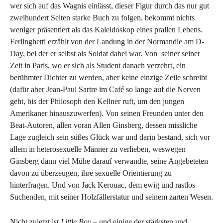
wer sich auf das Wagnis einlässt, dieser Figur durch das nur gut
zweihundert Seiten starke Buch zu folgen, bekommt nichts
weniger präsentiert als das Kaleidoskop eines prallen Lebens.
Ferlinghetti erzählt von der Landung in der Normandie am D-
Day, bei der er selbst als Soldat dabei war. Von seiner seiner
Zeit in Paris, wo er sich als Student danach verzehrt, ein
berühmter Dichter zu werden, aber keine einzige Zeile schreibt
(dafür aber Jean-Paul Sartre im Café so lange auf die Nerven
geht, bis der Philosoph den Kellner ruft, um den jungen
Amerikaner hinauszuwerfen). Von seinen Freunden unter den
Beat-Autoren, allen voran Allen Ginsberg, dessen missliche
Lage zugleich sein süßes Glück war und darin bestand, sich vor
allem in heterosexuelle Männer zu verlieben, weswegen
Ginsberg dann viel Mühe darauf verwandte, seine Angebeteten
davon zu überzeugen, ihre sexuelle Orientierung zu
hinterfragen. Und von Jack Kerouac, dem ewig und rastlos
Suchenden, mit seiner Holzfällerstatur und seinem zarten Wesen.
Nicht zuletzt ist
Little Boy
– und einige der stärksten und