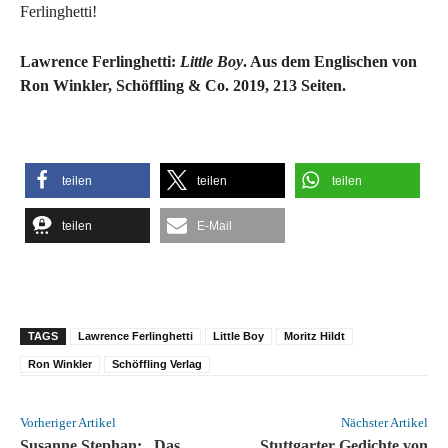
Ferlinghetti!
Lawrence Ferlinghetti:
Little Boy
. Aus dem Englischen von
Ron Winkler, Schöffling & Co. 2019, 213 Seiten.
teilen
teilen
teilen
teilen
E-Mail
TAGS
Lawrence Ferlinghetti
Little Boy
Moritz Hildt
Ron Winkler
Schöffling Verlag
Vorheriger Artikel
Nächster Artikel
Susanne Stephan: „Das
Stuttgarter Gedichte von