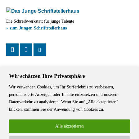
Die Schreibwerkstatt für junge Talente
» zum Jungen Schriftstellerhaus
Wir schätzen Ihre Privatsphäre
Wir verwenden Cookies, um Ihr Surferlebnis zu verbessern,
Das Schriftstellerhaus ist ein beliebter Treffpunkt für Autorinnen und
personalisierte Anzeigen oder Inhalte einzusetzen und unseren
Autoren aus Stuttgart und der Region sowie ein Veranstaltungsort für
Datenverkehr zu analysieren. Wenn Sie auf „Alle akzeptieren"
Lesungen, Tagungen und Schreibwerkstätten.
klicken, stimmen Sie der Anwendung von Cookies zu.
Alle akzeptieren