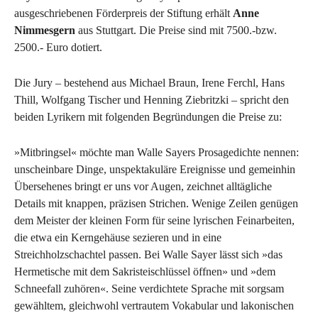
ausgeschriebenen Förderpreis der Stiftung erhält
Anne
Nimmesgern
aus Stuttgart. Die Preise sind mit 7500.-bzw.
2500.- Euro dotiert.
Die Jury – bestehend aus Michael Braun, Irene Ferchl, Hans
Thill, Wolfgang Tischer und Henning Ziebritzki – spricht den
beiden Lyrikern mit folgenden Begründungen die Preise zu:
»Mitbringsel« möchte man Walle Sayers Prosagedichte nennen:
unscheinbare Dinge, unspektakuläre Ereignisse und gemeinhin
Übersehenes bringt er uns vor Augen, zeichnet alltägliche
Details mit knappen, präzisen Strichen. Wenige Zeilen genügen
dem Meister der kleinen Form für seine lyrischen Feinarbeiten,
die etwa ein Kerngehäuse sezieren und in eine
Streichholzschachtel passen. Bei Walle Sayer lässt sich »das
Hermetische mit dem Sakristeischlüssel öffnen» und »dem
Schneefall zuhören«. Seine verdichtete Sprache mit sorgsam
gewähltem, gleichwohl vertrautem Vokabular und lakonischen