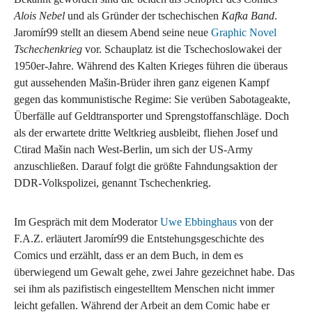
Alois Nebel
und als Gründer der tschechischen
Kafka Band
.
Jaromír99 stellt an diesem Abend seine neue
Graphic Novel
Tschechenkrieg
vor. Schauplatz ist die Tschechoslowakei der
1950er-Jahre. Während des Kalten Krieges führen die überaus
gut aussehenden Mašin-Brüder ihren ganz eigenen Kampf
gegen das kommunistische Regime: Sie verüben Sabotageakte,
Überfälle auf Geldtransporter und Sprengstoffanschläge. Doch
als der erwartete dritte Weltkrieg ausbleibt, fliehen Josef und
Ctirad Mašin nach West-Berlin, um sich der US-Army
anzuschließen. Darauf folgt die größte Fahndungsaktion der
DDR-Volkspolizei, genannt Tschechenkrieg.
Im Gespräch mit dem Moderator
Uwe Ebbinghaus
von der
F.A.Z. erläutert Jaromír99 die Entstehungsgeschichte des
Comics und erzählt, dass er an dem Buch, in dem es
überwiegend um Gewalt gehe, zwei Jahre gezeichnet habe. Das
sei ihm als pazifistisch eingestelltem Menschen nicht immer
leicht gefallen. Während der Arbeit an dem Comic habe er