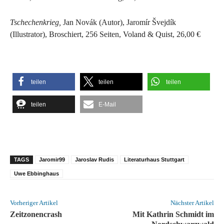
Tschechenkrieg,
Jan Novák (Autor), Jaromír Švejdík
(Illustrator), Broschiert, 256 Seiten, Voland & Quist, 26,00 €
teilen
teilen
teilen
teilen
E-Mail
TAGS
Jaromir99
Jaroslav Rudis
Literaturhaus Stuttgart
Uwe Ebbinghaus
Vorheriger Artikel
Nächster Artikel
Zeitzonencrash
Mit Kathrin Schmidt im