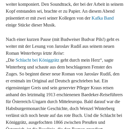
weiter komponiert. Den Soundtrack, der bei der Arbeit in seinem
Kopf entstanden sei, brachte er zu Papier. An diesem Abend
präsentiert er mit zwei seiner Kollegen von der
Kafka Band
einige Stücke dieser Musik.
Nach einer kurzen Pause (mit Budweiser Budvar Pils!) geht es
weiter mit der Lesung von Jaroslav Rudiš aus seinem neuen
Roman
Winterbergs letzte Reise
:
„Die
Schlacht bei Königgrätz
geht durch mein Herz“, sagte
Winterberg und schaute aus dem beschlagenen Fenster des
Zuges. So beginnt dieser neue Roman von Jaroslav Rudiš, den
er erstmals im Original auf Deutsch geschrieben hat. Ein
eigensinniger Greis und sein genervter Pfleger Kraus reisen
anhand des letztmalig 1913 erschienenen Baedeker-Reiseführers
für Österreich-Ungarn durch Mitteleuropa. Bald darauf war die
Habsburgermonarchie Geschichte, doch Wenzel Winterberg
verlässt sich noch heute auf das rote Buch. Und die Schlacht bei
Königgrätz, ausgefochten 1866 zwischen Preußen und