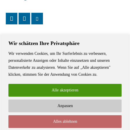
Wir schätzen Ihre Privatsphäre
Wir verwenden Cookies, um Ihr Surferlebnis zu verbessern,
Das Schriftstellerhaus ist ein beliebter Treffpunkt für Autorinnen und
personalisierte Anzeigen oder Inhalte einzusetzen und unseren
Autoren aus Stuttgart und der Region sowie ein Veranstaltungsort für
Datenverkehr zu analysieren. Wenn Sie auf „Alle akzeptieren"
Lesungen, Tagungen und Schreibwerkstätten.
klicken, stimmen Sie der Anwendung von Cookies zu.
Alle akzeptieren
Anpassen
© Stuttgarter Schriftstellerhaus
Alles ablehnen
Newsletter
Impressum / Kontakt