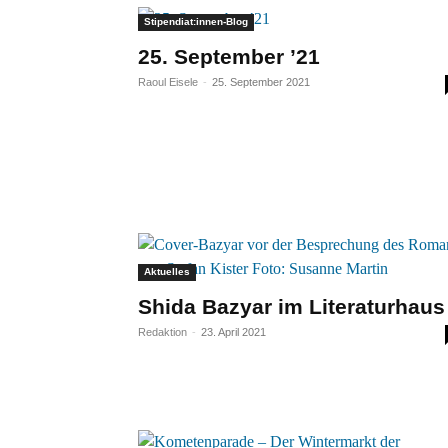
Stipendiat:innen-Blog
25. September ’21
Raoul Eisele
-
25. September 2021
Aktuelles
Shida Bazyar im Literaturhaus
Redaktion
-
23. April 2021