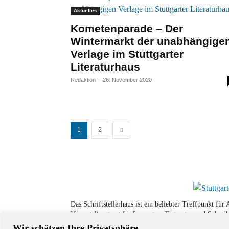
Aktuelles
Kometenparade – Der
Wintermarkt der unabhängige
Verlage im Stuttgarter
Literaturhaus
Redaktion
-
26. November 2020
1
2
Das Schriftstellerhaus ist ein beliebter Treffpunkt fü
Veranstaltungsort für Lesungen, Tagungen und Schreib
Wir schätzen Ihre Privatsphäre