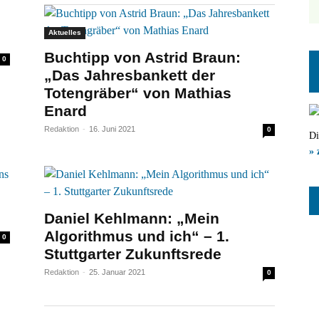
Aktuelles
Buchtipp von Astrid Braun:
0
„Das Jahresbankett der
Totengräber“ von Mathias
Enard
Redaktion
-
16. Juni 2021
0
Di
» 
Daniel Kehlmann: „Mein
Algorithmus und ich“ – 1.
0
Stuttgarter Zukunftsrede
Redaktion
-
25. Januar 2021
0