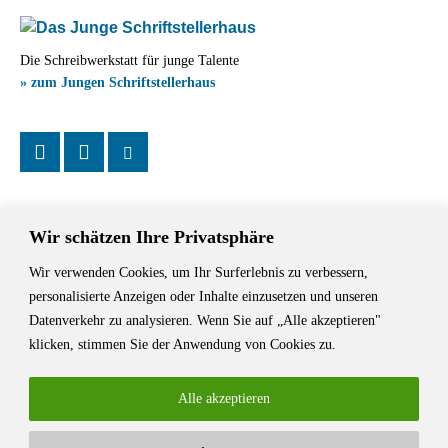
Die Schreibwerkstatt für junge Talente
» zum Jungen Schriftstellerhaus
Wir schätzen Ihre Privatsphäre
Wir verwenden Cookies, um Ihr Surferlebnis zu verbessern,
Das Schriftstellerhaus ist ein beliebter Treffpunkt für Autorinnen und
personalisierte Anzeigen oder Inhalte einzusetzen und unseren
Autoren aus Stuttgart und der Region sowie ein Veranstaltungsort für
Datenverkehr zu analysieren. Wenn Sie auf „Alle akzeptieren"
Lesungen, Tagungen und Schreibwerkstätten.
klicken, stimmen Sie der Anwendung von Cookies zu.
Alle akzeptieren