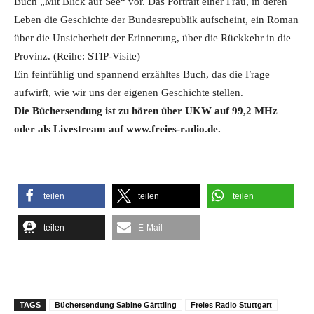
Buch „Mit Blick auf See“ vor. Das Portrait einer Frau, in deren
Leben die Geschichte der Bundesrepublik aufscheint, ein Roman
über die Unsicherheit der Erinnerung, über die Rückkehr in die
Provinz. (Reihe: STIP-Visite)
Ein feinfühlig und spannend erzähltes Buch, das die Frage
aufwirft, wie wir uns der eigenen Geschichte stellen.
Die Büchersendung ist zu hören über UKW auf 99,2 MHz
oder als Livestream
auf www.freies-radio.de.
teilen
teilen
teilen
teilen
E-Mail
TAGS
Büchersendung Sabine Gärttling
Freies Radio Stuttgart