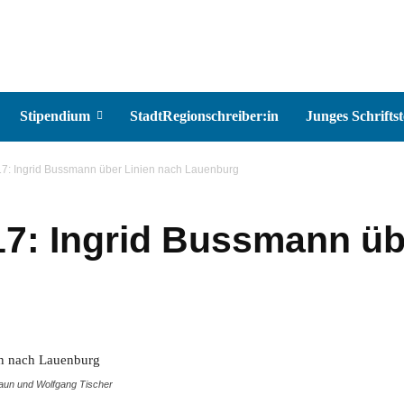
Stipendium
StadtRegionschreiber:in
Junges Schriftst
17: Ingrid Bussmann über Linien nach Lauenburg
17: Ingrid Bussmann üb
raun und Wolfgang Tischer