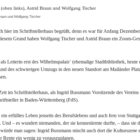
Braun und Wolfgang Tischer
ich hier im Schriftstellerhaus begrüßt, denn es war für Anfang Dezembe
 diesem Grund haben Wolfgang Tischer und Astrid Braun ein Zoom-Ge
ls Leiterin erst des Wilhelmspalais‘ (ehemalige Stadtbibliothek, heute 
nd des schwierigen Umzugs in den neuen Standort am Mailänder Platz s
sen.
t im Schriftstellerhaus, als Ingrid Bussmann Vorsitzende des Vereins 
hriftsteller in Baden-Württemberg (FdS).
ein erfülltes Leben jenseits des Berufslebens und auch fern von Stuttg
Und – es wundert niemanden, der sie kennenlernte durfte, – dass sie 
 würde man sagen: Ingrid Bussmann mischt auch dort die Kulturszene e
er Rente ein wenig zu vorauszuplanen.