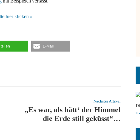
ag
mit Beispielen verfasst.
e hier klicken »
teilen
E-Mail
Nächster Artikel
Di
„Es war, als hätt‘ der Himmel
» 
die Erde still geküsst“…