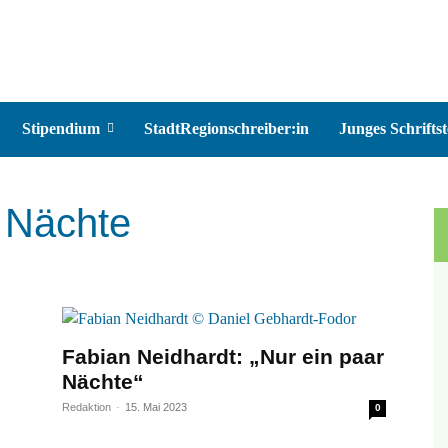
Stipendium
StadtRegionschreiber:in
Junges Schriftst
r Nächte
Fabian Neidhardt: „Nur ein paar
Nächte“
Redaktion
-
15. Mai 2023
0