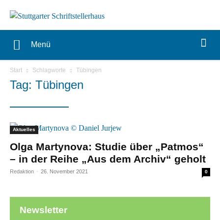
Menü
Start
Schlagworte
Tübingen
Tag: Tübingen
Aktuelles
Olga Martynova: Studie über „Patmos“
– in der Reihe „Aus dem Archiv“ geholt
Redaktion
-
26. November 2021
0
Newsletter