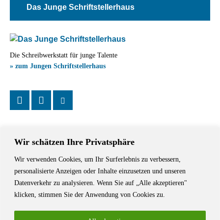
Das Junge Schriftstellerhaus
Die Schreibwerkstatt für junge Talente
» zum Jungen Schriftstellerhaus
Wir schätzen Ihre Privatsphäre
Wir verwenden Cookies, um Ihr Surferlebnis zu verbessern,
Das Schriftstellerhaus ist ein beliebter Treffpunkt für Autorinnen und
personalisierte Anzeigen oder Inhalte einzusetzen und unseren
Autoren aus Stuttgart und der Region sowie ein Veranstaltungsort für
Datenverkehr zu analysieren. Wenn Sie auf „Alle akzeptieren"
Lesungen, Tagungen und Schreibwerkstätten.
klicken, stimmen Sie der Anwendung von Cookies zu.