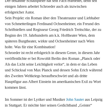
Der bekannte Schauspieler hat sein Fach erarbeitet, denn seit
einigen Jahren arbeitet Schroeder auch als inzwischen
erfolgreicher Autor.
Sein Projekt: ein Roman über den Theaterautor und Liebhaber
von Schmetterlingen Ferdinand Ochsenheimer, ein Freund des
Schriftstellers und Regisseur Georg Friedrich Treitschke, der zu
Beginn des 19. Jahrhunderts am k.k. Hoftheater Wien, dem
späteren Burgtheater, wirkte und Ochsenheimer nach Wien
holte. Was für eine Kombination!
Schroeder ist recht erfolgreich in diesem Genre, in diesem Jahr
veröffentlichte er bei Rowohlt Berlin den Roman „Planck oder
Als das Licht seine Leichtigkeit verlor“, in dem er das Leben
und Schicksal von Max Planck und dessen Sohn Erich während
des Zweiten Weltkriegs heraufbeschwört und als dritte
Hauptfigur aus Albert Einstein im amerikanischen Exil zu Wort
kommen lässt.
Im Sommer ist der Lyriker und Musiker
John Sauter
aus Leipzig
in Stuttgart. Er möchte hier seinen Gedichtband „Geister“