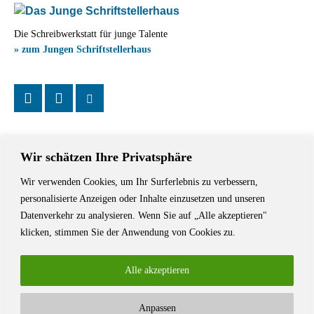
Die Schreibwerkstatt für junge Talente
» zum Jungen Schriftstellerhaus
Wir schätzen Ihre Privatsphäre
Wir verwenden Cookies, um Ihr Surferlebnis zu verbessern,
Das Schriftstellerhaus ist ein beliebter Treffpunkt für Autorinnen und
personalisierte Anzeigen oder Inhalte einzusetzen und unseren
Autoren aus Stuttgart und der Region sowie ein Veranstaltungsort für
Datenverkehr zu analysieren. Wenn Sie auf „Alle akzeptieren"
Lesungen, Tagungen und Schreibwerkstätten.
klicken, stimmen Sie der Anwendung von Cookies zu.
Alle akzeptieren
Anpassen