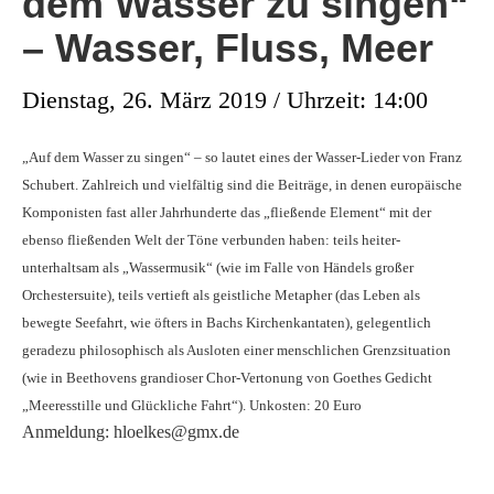
dem Wasser zu singen“
– Wasser, Fluss, Meer
Dienstag, 26. März 2019 / Uhrzeit: 14:00
„
Auf dem Wasser zu singen“ – so lautet eines der Wasser-Lieder von Franz
Schubert. Zahlreich und vielfältig sind die Beiträge, in denen europäische
Komponisten fast aller Jahrhunderte das „fließende Element“ mit der
ebenso fließenden Welt der Töne verbunden haben: teils heiter-
unterhaltsam als „Wassermusik“ (wie im Falle von Händels großer
Orchestersuite), teils vertieft als geistliche Metapher (das Leben als
bewegte Seefahrt, wie öfters in Bachs Kirchenkantaten), gelegentlich
geradezu philosophisch als Ausloten einer menschlichen Grenzsituation
(wie in Beethovens grandioser Chor-Vertonung von Goethes Gedicht
„Meeresstille und Glückliche Fahrt“). Unkosten: 20 Euro
Anmeldung: hloelkes@gmx.de