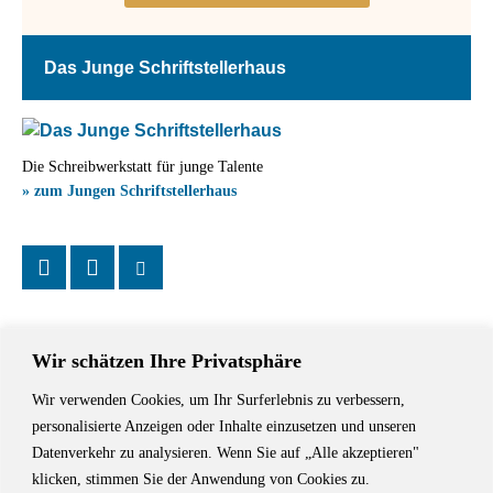
Das Junge Schriftstellerhaus
Die Schreibwerkstatt für junge Talente
» zum Jungen Schriftstellerhaus
Wir schätzen Ihre Privatsphäre
Wir verwenden Cookies, um Ihr Surferlebnis zu verbessern,
Das Schriftstellerhaus ist ein beliebter Treffpunkt für Autorinnen und
personalisierte Anzeigen oder Inhalte einzusetzen und unseren
Autoren aus Stuttgart und der Region sowie ein Veranstaltungsort für
Datenverkehr zu analysieren. Wenn Sie auf „Alle akzeptieren"
Lesungen, Tagungen und Schreibwerkstätten.
klicken, stimmen Sie der Anwendung von Cookies zu.