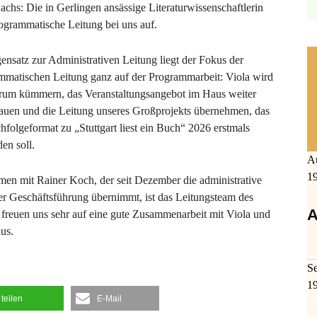
hs: Die in Gerlingen ansässige Literaturwissenschaftlerin
rogrammatische Leitung bei uns auf.
nsatz zur Administrativen Leitung liegt der Fokus der
mmatischen Leitung ganz auf der Programmarbeit: Viola wird
arum kümmern, das Veranstaltungsangebot im Haus weiter
auen und die Leitung unseres Großprojekts übernehmen, das
hfolgeformat zu „Stuttgart liest ein Buch“ 2026 erstmals
den soll.
A
1
en mit Rainer Koch, der seit Dezember die administrative
er Geschäftsführung übernimmt, ist das Leitungsteam des
A
ir freuen uns sehr auf eine gute Zusammenarbeit mit Viola und
us.
S
1
teilen
E-Mail