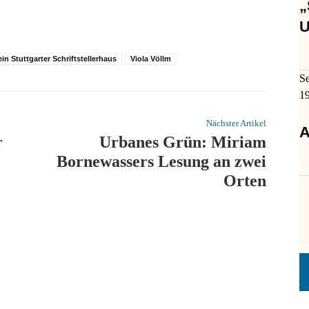
„
U
ein Stuttgarter Schriftstellerhaus
Viola Völlm
S
1
Nächster Artikel
A
r
Urbanes Grün: Miriam
Bornewassers Lesung an zwei
Orten