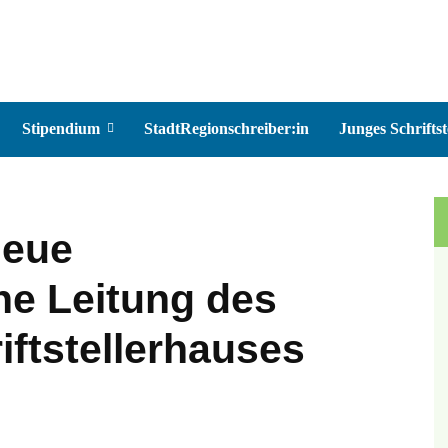
Stipendium
StadtRegionschreiber:in
Junges Schriftst
neue
e Leitung des
iftstellerhauses