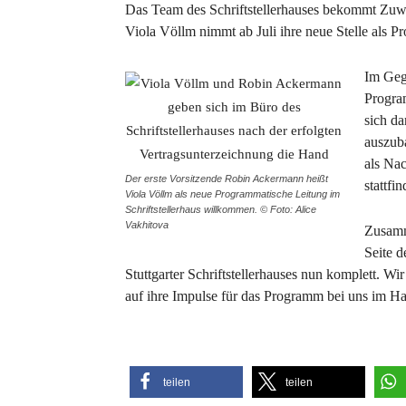
Das Team des Schriftstellerhauses bekommt Zuwac
Viola Völlm nimmt ab Juli ihre neue Stelle als P
Im Gege
Progra
sich d
auszub
als Nac
Der erste Vorsitzende Robin Ackermann heißt
stattfin
Viola Völlm als neue Programmatische Leitung im
Schriftstellerhaus willkommen. © Foto: Alice
Vakhitova
Zusamm
Seite d
Stuttgarter Schriftstellerhauses nun komplett. W
auf ihre Impulse für das Programm bei uns im Ha
teilen
teilen