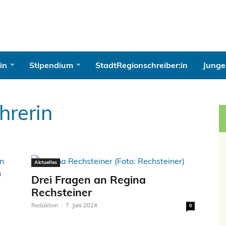
in
Stipendium
StadtRegionschreiber:in
Junges
hrerin
Aktuelles
Drei Fragen an Regina
Rechsteiner
Redaktion
-
7. Juni 2024
0