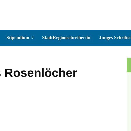
Stipendium
StadtRegionschreiber:in
Junges Schriftst
 Rosenlöcher