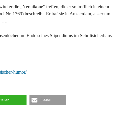
rd er die „Neonikone“ treffen, die er so trefflich in einem
 Nr. 1369) beschreibt. Er traf sie in Amsterdam, als er um
d ….
enlöcher am Ende seines Stipendiums im Schriftstellerhaus
sischer-humor/
teilen
E-Mail