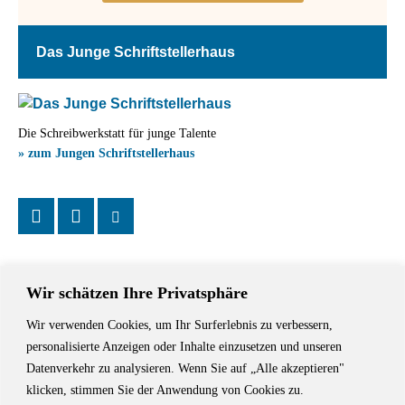
Das Junge Schriftstellerhaus
Die Schreibwerkstatt für junge Talente
» zum Jungen Schriftstellerhaus
Wir schätzen Ihre Privatsphäre
Wir verwenden Cookies, um Ihr Surferlebnis zu verbessern,
Das Schriftstellerhaus ist ein beliebter Treffpunkt für Autorinnen und
personalisierte Anzeigen oder Inhalte einzusetzen und unseren
Autoren aus Stuttgart und der Region sowie ein Veranstaltungsort für
Datenverkehr zu analysieren. Wenn Sie auf „Alle akzeptieren"
Lesungen, Tagungen und Schreibwerkstätten.
klicken, stimmen Sie der Anwendung von Cookies zu.