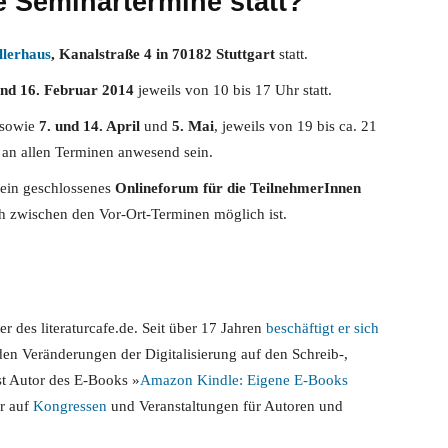
 Seminartermine statt?
ellerhaus
, Kanalstraße 4 in 70182 Stuttgart
statt.
nd 16. Februar 2014
jeweils von 10 bis 17 Uhr statt.
sowie
7. und 14. April
und
5. Mai
, jeweils von 19 bis ca. 21
n an allen Terminen anwesend sein.
e ein geschlossenes
Onlineforum für die TeilnehmerInnen
ch zwischen den Vor-Ort-Terminen möglich ist.
?
 des literaturcafe.de. Seit über 17 Jahren
beschäftigt er sich
en Veränderungen der Digitalisierung auf den Schreib-,
st Autor des E-Books »
Amazon Kindle: Eigene E-Books
er auf
Kongressen
und Veranstaltungen für Autoren und