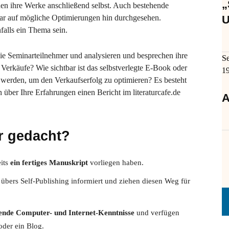
„
nen ihre Werke anschließend selbst. Auch bestehende
r auf mögliche Optimierungen hin durchgesehen.
U
alls ein Thema sein.
die Seminarteilnehmer und analysieren und besprechen ihre
S
 Verkäufe? Wie sichtbar ist das selbstverlegte E-Book oder
1
werden, um den Verkaufserfolg zu optimieren? Es besteht
über Ihre Erfahrungen einen Bericht im literaturcafe.de
A
r gedacht?
eits
ein fertiges Manuskript
vorliegen haben.
übers Self-Publishing informiert und ziehen diesen Weg für
ende Computer- und Internet-Kenntnisse
und verfügen
oder ein Blog.