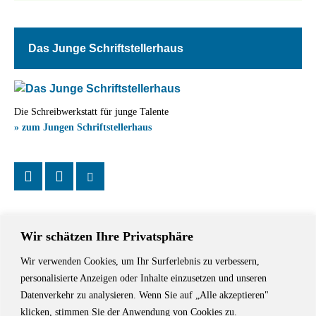
Das Junge Schriftstellerhaus
Die Schreibwerkstatt für junge Talente
» zum Jungen Schriftstellerhaus
Wir schätzen Ihre Privatsphäre
Wir verwenden Cookies, um Ihr Surferlebnis zu verbessern,
Das Schriftstellerhaus ist ein beliebter Treffpunkt für Autorinnen und
personalisierte Anzeigen oder Inhalte einzusetzen und unseren
Autoren aus Stuttgart und der Region sowie ein Veranstaltungsort für
Datenverkehr zu analysieren. Wenn Sie auf „Alle akzeptieren"
Lesungen, Tagungen und Schreibwerkstätten.
klicken, stimmen Sie der Anwendung von Cookies zu.