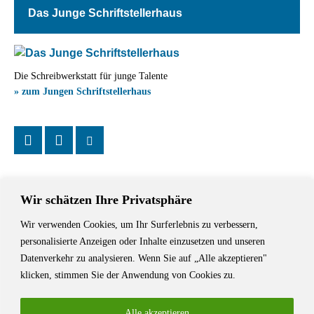
Das Junge Schriftstellerhaus
Die Schreibwerkstatt für junge Talente
» zum Jungen Schriftstellerhaus
Wir schätzen Ihre Privatsphäre
Wir verwenden Cookies, um Ihr Surferlebnis zu verbessern,
Das Schriftstellerhaus ist ein beliebter Treffpunkt für Autorinnen und
personalisierte Anzeigen oder Inhalte einzusetzen und unseren
Autoren aus Stuttgart und der Region sowie ein Veranstaltungsort für
Datenverkehr zu analysieren. Wenn Sie auf „Alle akzeptieren"
Lesungen, Tagungen und Schreibwerkstätten.
klicken, stimmen Sie der Anwendung von Cookies zu.
Alle akzeptieren