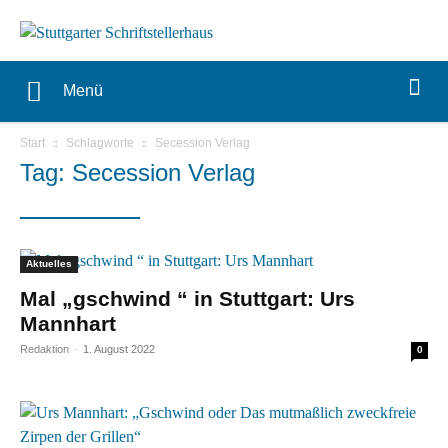
Menü
Start
Schlagworte
Secession Verlag
Tag: Secession Verlag
Aktuelles
Mal „gschwind “ in Stuttgart: Urs
Mannhart
Redaktion
-
1. August 2022
0