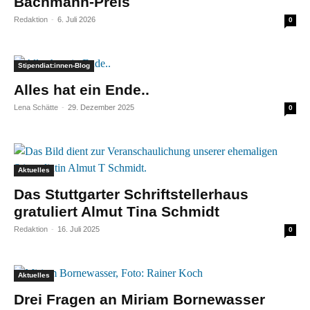
Bachmann-Preis
Redaktion
-
6. Juli 2026
0
Stipendiat:innen-Blog
Alles hat ein Ende..
Lena Schätte
-
29. Dezember 2025
0
Aktuelles
Das Stuttgarter Schriftstellerhaus
gratuliert Almut Tina Schmidt
Redaktion
-
16. Juli 2025
0
Aktuelles
Drei Fragen an Miriam Bornewasser