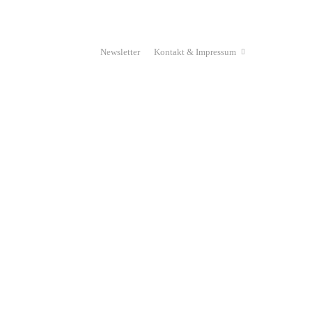
Newsletter
Kontakt & Impressum
n
eyJwb3J0cmFpdCI6Ik1laHIiLCJsYW5kc2NhcGUiOiJNZW