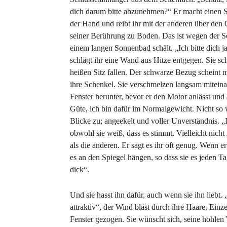
dich darum bitte abzunehmen?“ Er macht einen Sch
der Hand und reibt ihr mit der anderen über den
seiner Berührung zu Boden. Das ist wegen der Son
einem langen Sonnenbad schält. „Ich bitte dich
schlägt ihr eine Wand aus Hitze entgegen. Sie sc
heißen Sitz fallen. Der schwarze Bezug scheint m
ihre Schenkel. Sie verschmelzen langsam miteina
Fenster herunter, bevor er den Motor anlässt und
Güte, ich bin dafür im Normalgewicht. Nicht so wi
Blicke zu; angeekelt und voller Unverständnis. „
obwohl sie weiß, dass es stimmt. Vielleicht nicht 
als die anderen. Er sagt es ihr oft genug. Wenn 
es an den Spiegel hängen, so dass sie es jeden T
dick“.
Und sie hasst ihn dafür, auch wenn sie ihn liebt. 
attraktiv“, der Wind bläst durch ihre Haare. Ein
Fenster gezogen. Sie wünscht sich, seine hohle