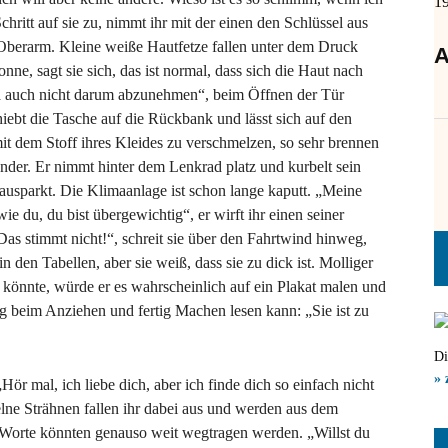
1
ritt auf sie zu, nimmt ihr mit der einen den Schlüssel aus
 Oberarm. Kleine weiße Hautfetze fallen unter dem Druck
A
ne, sagt sie sich, das ist normal, dass sich die Haut nach
 ja auch nicht darum abzunehmen“, beim Öffnen der Tür
hiebt die Tasche auf die Rückbank und lässt sich auf den
it dem Stoff ihres Kleides zu verschmelzen, so sehr brennen
nder. Er nimmt hinter dem Lenkrad platz und kurbelt sein
 ausparkt. Die Klimaanlage ist schon lange kaputt. „Meine
e du, du bist übergewichtig“, er wirft ihr einen seiner
Das stimmt nicht!“, schreit sie über den Fahrtwind hinweg,
in den Tabellen, aber sie weiß, dass sie zu dick ist. Molliger
er könnte, würde er es wahrscheinlich auf ein Plakat malen und
ag beim Anziehen und fertig Machen lesen kann: „Sie ist zu
Di
» 
„Hör mal, ich liebe dich, aber ich finde dich so einfach nicht
zelne Strähnen fallen ihr dabei aus und werden aus dem
n Worte könnten genauso weit wegtragen werden. „Willst du