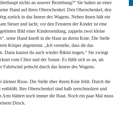
r überhaupt nichts an unserer Beziehung?“ Sie halten an einer
gt seine Hand auf ihren Oberschenkel. Den Oberschenkel, den
 Weg zurück in das Innere des Wagens. Neben ihnen hält ein
 am Steuer und lacht, vor den Fenstern der Kinder ist eine
getönten Bild einer Kindersendung, zappeln zwei kleine
h“, seine Hand kneift in die Haut an ihrem Knie. Die Stelle
ihrem Körper abgetrennt. „Ich verstehe, dass dir das
ein. Dann kannst du auch wieder Bikini tragen.“ Sie zwingt
rocknet vom Chlor und der Sonne. Es fühlt sich so an, als
er Fahrtwind peitscht durch das Innere des Wagens.
er kleiner Risse. Die Stelle über ihrem Knie fehlt. Durch die
t entblößt. Ihre Oberschenkel sind halb zerschmolzen und
m Arm blättert noch immer die Haut. Noch ein paar Mal muss
r seinem Druck.