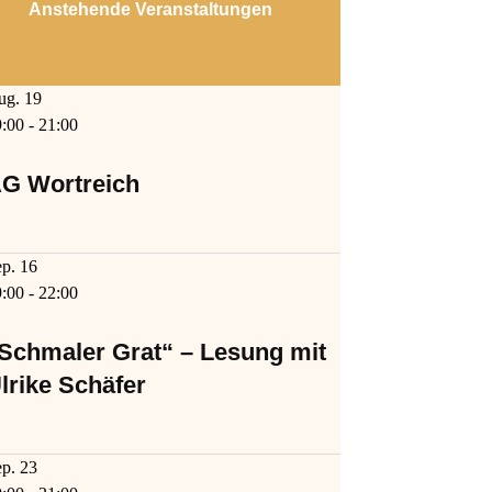
Anstehende Veranstaltungen
ug.
19
9:00
-
21:00
G Wortreich
ep.
16
9:00
-
22:00
Schmaler Grat“ – Lesung mit
lrike Schäfer
ep.
23