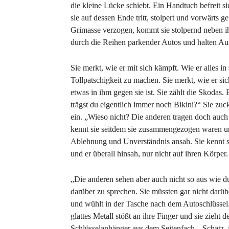
die kleine Lücke schiebt. Ein Handtuch befreit s
sie auf dessen Ende tritt, stolpert und vorwärts 
Grimasse verzogen, kommt sie stolpernd neben 
durch die Reihen parkender Autos und halten Au
Sie merkt, wie er mit sich kämpft. Wie er alles 
Tollpatschigkeit zu machen. Sie merkt, wie er sich
etwas in ihm gegen sie ist. Sie zählt die Skodas.
trägst du eigentlich immer noch Bikini?“ Sie zuc
ein. „Wieso nicht? Die anderen tragen doch auch 
kennt sie seitdem sie zusammengezogen waren u
Ablehnung und Unverständnis ansah. Sie kennt sie
und er überall hinsah, nur nicht auf ihren Körper.
„Die anderen sehen aber auch nicht so aus wie d
darüber zu sprechen. Sie müssten gar nicht darüb
und wühlt in der Tasche nach dem Autoschlüssel
glattes Metall stößt an ihre Finger und sie zieht
Schlüsselanhänger aus dem Seitenfach. „Schatz, i