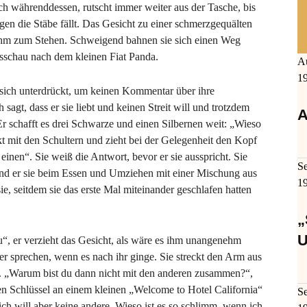
ich währenddessen, rutscht immer weiter aus der Tasche, bis
gegen die Stäbe fällt. Das Gesicht zu einer schmerzgequälten
ihm zum Stehen. Schweigend bahnen sie sich einen Weg
sschau nach dem kleinen Fiat Panda.
A
1
in sich unterdrückt, um keinen Kommentar über ihre
 sagt, dass er sie liebt und keinen Streit will und trotzdem
A
 Er schafft es drei Schwarze und einen Silbernen weit: „Wieso
kt mit den Schultern und zieht bei der Gelegenheit den Kopf
einen“. Sie weiß die Antwort, bevor er sie ausspricht. Sie
S
nd er sie beim Essen und Umziehen mit einer Mischung aus
1
, seitdem sie das erste Mal miteinander geschlafen hatten
„
U
u“, er verzieht das Gesicht, als wäre es ihm unangenehm
er sprechen, wenn es nach ihr ginge. Sie streckt den Arm aus
. „Warum bist du dann nicht mit den anderen zusammen?“,
 den Schlüssel an einem kleinen „Welcome to Hotel California“
S
ch will aber keine andere. Wieso ist es so schlimm, wenn ich