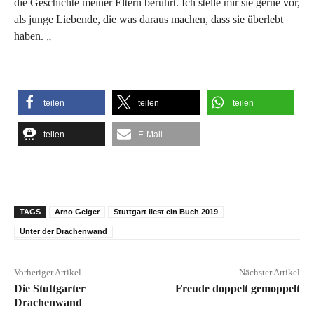
die Geschichte meiner Eltern berührt. Ich stelle mir sie gerne vor,
als junge Liebende, die was daraus machen, dass sie überlebt
haben. „
teilen
teilen
teilen
teilen
E-Mail
TAGS
Arno Geiger
Stuttgart liest ein Buch 2019
Unter der Drachenwand
Vorheriger Artikel
Nächster Artikel
Die Stuttgarter
Freude doppelt gemoppelt
Drachenwand