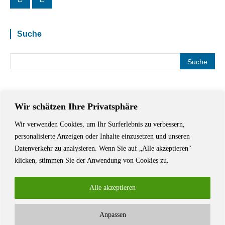
Suche
Wir schätzen Ihre Privatsphäre
Wir verwenden Cookies, um Ihr Surferlebnis zu verbessern,
Das Schriftstellerhaus ist ein beliebter Treffpunkt für Autorinnen und
personalisierte Anzeigen oder Inhalte einzusetzen und unseren
Autoren aus Stuttgart und der Region sowie ein Veranstaltungsort für
Datenverkehr zu analysieren. Wenn Sie auf „Alle akzeptieren"
Lesungen, Tagungen und Schreibwerkstätten.
klicken, stimmen Sie der Anwendung von Cookies zu.
Alle akzeptieren
Anpassen