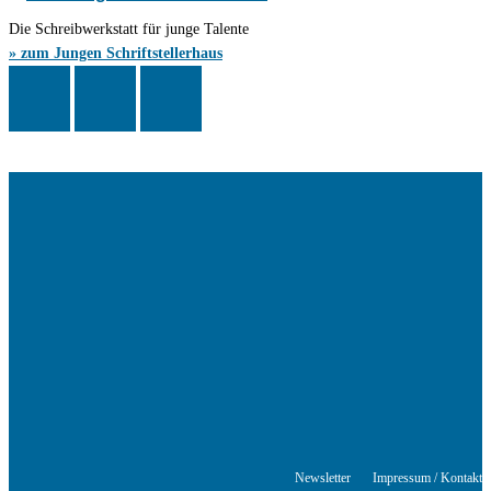
Die Schreibwerkstatt für junge Talente
» zum Jungen Schriftstellerhaus
Das Schriftstellerhaus ist ein beliebter Treffpunkt für Autorinnen und
Autoren aus Stuttgart und der Region sowie ein Veranstaltungsort für
Lesungen, Tagungen und Schreibwerkstätten.
© Stuttgarter Schriftstellerhaus
Newsletter
Impressum / Kontakt