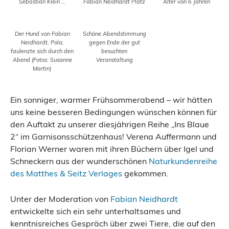
Sebastian Klein …
Fabian Neidhardt Platz
Alter von 6 Jahren
Der Hund von Fabian
Schöne Abendstimmung
Neidhardt, Pola,
gegen Ende der gut
faulenzte sich durch den
besuchten
Abend (Fotos: Susanne
Veranstaltung
Martin)
Ein sonniger, warmer Frühsommerabend – wir hätten
uns keine besseren Bedingungen wünschen können für
den Auftakt zu unserer diesjährigen Reihe „Ins Blaue
2“ im Garnisonsschützenhaus! Verena Auffermann und
Florian Werner waren mit ihren Büchern über Igel und
Schneckern aus der wunderschönen
Naturkundenreihe
des Matthes & Seitz Verlages
gekommen.
Unter der Moderation von
Fabian Neidhardt
entwickelte sich ein sehr unterhaltsames und
kenntnisreiches Gespräch über zwei Tiere, die auf den