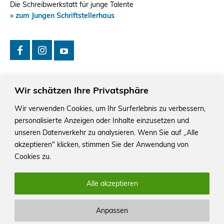
Die Schreibwerkstatt für junge Talente
» zum Jungen Schriftstellerhaus
Wir schätzen Ihre Privatsphäre
Wir verwenden Cookies, um Ihr Surferlebnis zu verbessern,
personalisierte Anzeigen oder Inhalte einzusetzen und
Das Schriftstellerhaus ist ein beliebter Treffpunkt für
Autorinnen und Autoren aus Stuttgart und der Region sowie
unseren Datenverkehr zu analysieren. Wenn Sie auf „Alle
ein Veranstaltungsort für Lesungen, Tagungen und
akzeptieren" klicken, stimmen Sie der Anwendung von
Schreibwerkstätten.
Cookies zu.
Alle akzeptieren
Anpassen