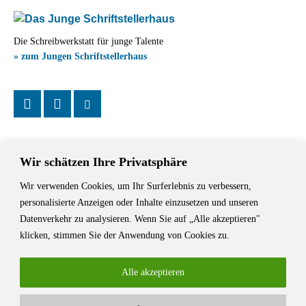
Die Schreibwerkstatt für junge Talente
» zum Jungen Schriftstellerhaus
Wir schätzen Ihre Privatsphäre
Wir verwenden Cookies, um Ihr Surferlebnis zu verbessern,
Das Schriftstellerhaus ist ein beliebter Treffpunkt für Autorinnen und
personalisierte Anzeigen oder Inhalte einzusetzen und unseren
Autoren aus Stuttgart und der Region sowie ein Veranstaltungsort für
Datenverkehr zu analysieren. Wenn Sie auf „Alle akzeptieren"
Lesungen, Tagungen und Schreibwerkstätten.
klicken, stimmen Sie der Anwendung von Cookies zu.
Alle akzeptieren