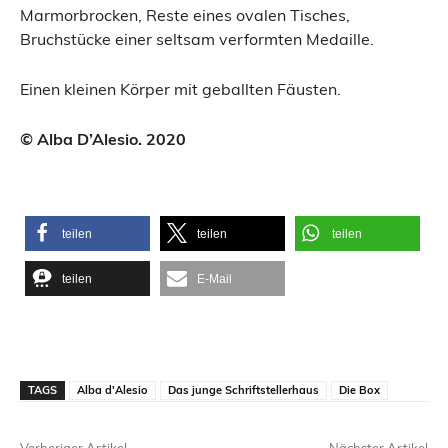
Marmorbrocken, Reste eines ovalen Tisches,
Bruchstücke einer seltsam verformten Medaille.
Einen kleinen Körper mit geballten Fäusten.
© Alba D’Alesio. 2020
teilen
teilen
teilen
teilen
E-Mail
TAGS
Alba d'Alesio
Das junge Schriftstellerhaus
Die Box
Vorheriger Artikel
Nächster Artikel