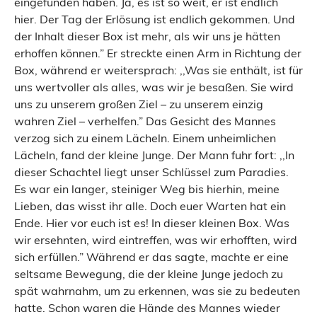
eingefunden haben. Ja, es ist so weit, er ist endlich
hier. Der Tag der Erlösung ist endlich gekommen. Und
der Inhalt dieser Box ist mehr, als wir uns je hätten
erhoffen können.” Er streckte einen Arm in Richtung der
Box, während er weitersprach: ,,Was sie enthält, ist für
uns wertvoller als alles, was wir je besaßen. Sie wird
uns zu unserem großen Ziel – zu unserem einzig
wahren Ziel – verhelfen.” Das Gesicht des Mannes
verzog sich zu einem Lächeln. Einem unheimlichen
Lächeln, fand der kleine Junge. Der Mann fuhr fort: ,,In
dieser Schachtel liegt unser Schlüssel zum Paradies.
Es war ein langer, steiniger Weg bis hierhin, meine
Lieben, das wisst ihr alle. Doch euer Warten hat ein
Ende. Hier vor euch ist es! In dieser kleinen Box. Was
wir ersehnten, wird eintreffen, was wir erhofften, wird
sich erfüllen.” Während er das sagte, machte er eine
seltsame Bewegung, die der kleine Junge jedoch zu
spät wahrnahm, um zu erkennen, was sie zu bedeuten
hatte. Schon waren die Hände des Mannes wieder