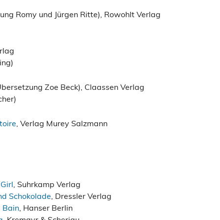
ung Romy und Jürgen Ritte), Rowohlt Verlag
rlag
ing)
bersetzung Zoe Beck), Claassen Verlag
cher)
toire
, Verlag Murey Salzmann
Girl
, Suhrkamp Verlag
nd Schokolade
, Dressler Verlag
 Bain
, Hanser Berlin
a
. Kremayr & Scheriau