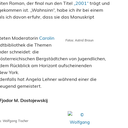
iten Roman, der final nun den Titel
„2001“
trägt und
ekommen ist. „Wahnsinn“, habe ich ihr bei einem
als ich davon erfuhr, dass sie das Manuskript
iteten Moderatorin
Carolin
Fotos: Astrid Braun
adtbibliothek die Themen
der schneidet: die
 österreichischen Bergstädtchen von Jugendlichen,
us dem Rückblick am Horizont aufscheinenden
New York.
denfalls hat Angela Lehner während einer die
zeugend gemeistert.
 Fjodor M. Dostojewskij
s: Wolfgang Tischer