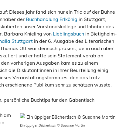
uf: Dieses Jahr fand sich nur ein Trio auf der Bühne
Inhaber der
Buchhandlung Erlkönig
in Stuttgart,
skutierten unser Vorstandskollege und Inhaber des
r, Barbara Knieling von
Lieblingsbuch
in Bietigheim-
alia Stuttgart
in der 6. Ausgabe des Literarischen
r Thomas Ott war dennoch präsent, denn auch über
kutiert und er hatte sein Statement vorab an
n den vorherigen Ausgaben kam es zu einem
h die Diskutant:innen in ihrer Beurteilung einig.
dieses Veranstaltungsformates, den das trotz
ch erschienene Publikum sehr zu schätzen wusste.
, persönliche Buchtips für den Gabentisch.
ch am
en
Ein üppiger Büchertisch © Susanne Martin