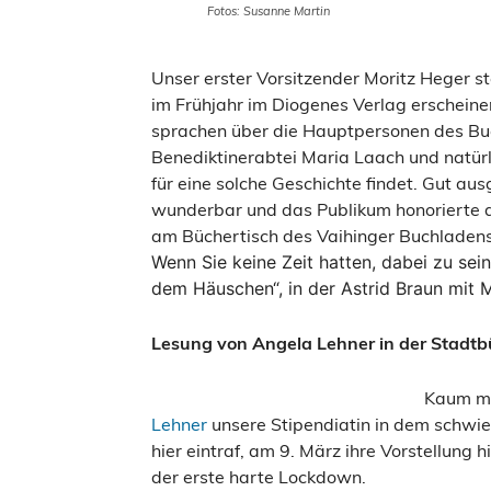
Fotos: Susanne Martin
Unser erster Vorsitzender Moritz Heger s
im Frühjahr im
Diogenes Verlag
erschein
sprachen über die Hauptpersonen des Buc
Benediktinerabtei Maria Laach
und natürl
für eine solche Geschichte findet. Gut 
wunderbar und das Publikum honorierte da
am Büchertisch des
Vaihinger Buchladen
Wenn Sie keine Zeit hatten, dabei zu sei
dem Häuschen“, in der Astrid Braun mit 
Lesung von Angela Lehner in der Stadtb
Kaum meh
Lehner
unsere Stipendiatin in dem schwie
hier eintraf, am 9. März ihre Vorstellung
der erste harte Lockdown.