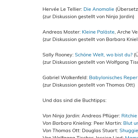
Hervée Le Tellier:
Die Anomalie
(Übersetz
(zur Diskussion gestellt von Ninja Jardin)
Andreas Moster:
Kleine Paläste
, Arche Ve
(zur Diskussion gestellt von Barbara Kniel
Sally Rooney:
Schöne Welt, wo bist du?
(Ü
(zur Diskussion gestellt von Wolfgang Tis
Gabriel Wolkenfeld:
Babylonisches Reper
(zur Diskussion gestellt von Thomas Ott)
Und das sind die Buchtipps:
Von Ninja Jardin:
Andreas Pflüger:
Ritchie 
Von Barbara Knieling:
Peer Martin:
Blut u
Von Thomas Ott:
Douglas Stuart:
Shuggie
Von Wolfgang Tischer:
Jessica Lind:
Mam