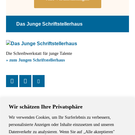
Das Junge Schriftstellerhaus
Die Schreibwerkstatt für junge Talente
» zum Jungen Schriftstellerhaus
Wir schätzen Ihre Privatsphäre
Wir verwenden Cookies, um Ihr Surferlebnis zu verbessern,
Das Schriftstellerhaus ist ein beliebter Treffpunkt für Autorinnen und
personalisierte Anzeigen oder Inhalte einzusetzen und unseren
Autoren aus Stuttgart und der Region sowie ein Veranstaltungsort für
Datenverkehr zu analysieren. Wenn Sie auf „Alle akzeptieren"