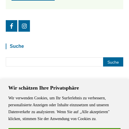
Suche
Wir schätzen Ihre Privatsphäre
Wir verwenden Cookies, um Ihr Surferlebnis zu verbessern,
Das Schriftstellerhaus ist ein beliebter Treffpunkt für Autorinnen und
personalisierte Anzeigen oder Inhalte einzusetzen und unseren
Autoren aus Stuttgart und der Region sowie ein Veranstaltungsort für
Datenverkehr zu analysieren. Wenn Sie auf „Alle akzeptieren"
Lesungen, Tagungen und Schreibwerkstätten.
klicken, stimmen Sie der Anwendung von Cookies zu.