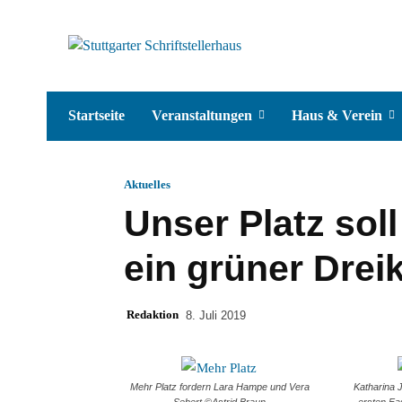
Startseite
Veranstaltungen
Haus & Verein
Aktuelles
Unser Platz sol
ein grüner Drei
Redaktion
8. Juli 2019
Mehr Platz fordern Lara Hampe und Vera
Katharina
Sebert ©Astrid Braun
ersten Fa