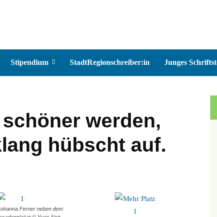
Stipendium
StadtRegionschreiber:in
Junges Schriftst
l schöner werden,
klang hübscht auf.
 Johanna Ferner neben dem
ssadenplakat © Yves Noir