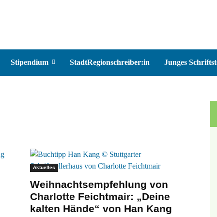
Stipendium
StadtRegionschreiber:in
Junges Schriftst
Aktuelles
Weihnachtsempfehlung von
Charlotte Feichtmair: „Deine
kalten Hände“ von Han Kang