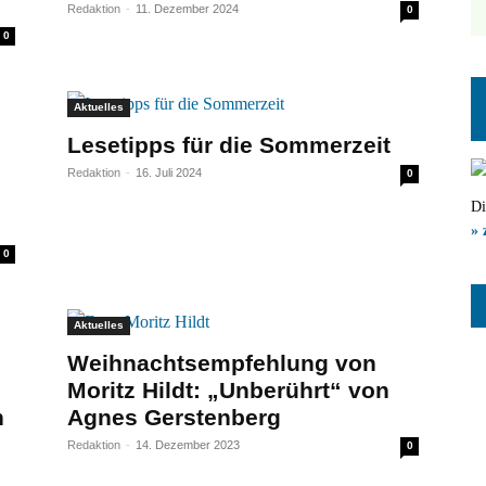
Redaktion
-
11. Dezember 2024
0
0
Aktuelles
Lesetipps für die Sommerzeit
Redaktion
-
16. Juli 2024
0
Di
» 
0
Aktuelles
Weihnachtsempfehlung von
Moritz Hildt: „Unberührt“ von
n
Agnes Gerstenberg
Redaktion
-
14. Dezember 2023
0