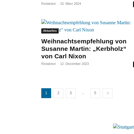
Redaktion
-
15. März 2024
Aktuelles
Weihnachtsempfehlung von
Susanne Martin: „Kerbholz“
von Carl Nixon
Redaktion
-
12. Dezember 2023
...
1
2
3
5