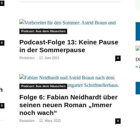
0
Podcast: Aus dem Häuschen
Podcast-Folge 13: Keine Pause
0
in der Sommerpause
Redaktion
-
17. Juni 2021
0
Di
» 
Podcast: Aus dem Häuschen
h
Folge 6: Fabian Neidhardt über
seinen neuen Roman „Immer
0
noch wach“
Redaktion
-
12. März 2021
0