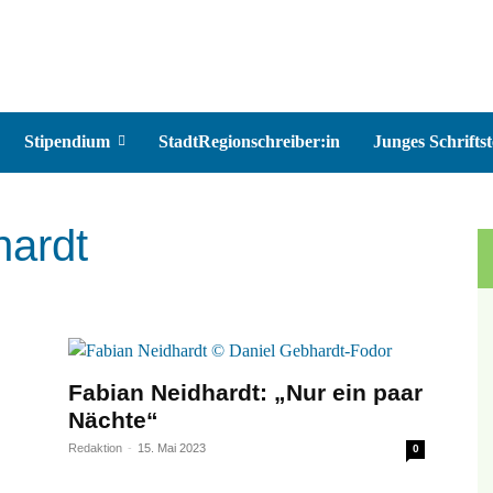
Stipendium
StadtRegionschreiber:in
Junges Schriftst
hardt
Fabian Neidhardt: „Nur ein paar
Nächte“
Redaktion
-
15. Mai 2023
0