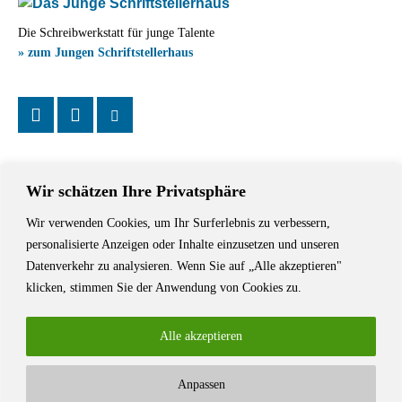
Die Schreibwerkstatt für junge Talente
» zum Jungen Schriftstellerhaus
Wir schätzen Ihre Privatsphäre
Wir verwenden Cookies, um Ihr Surferlebnis zu verbessern,
Das Schriftstellerhaus ist ein beliebter Treffpunkt für Autorinnen und
personalisierte Anzeigen oder Inhalte einzusetzen und unseren
Autoren aus Stuttgart und der Region sowie ein Veranstaltungsort für
Datenverkehr zu analysieren. Wenn Sie auf „Alle akzeptieren"
Lesungen, Tagungen und Schreibwerkstätten.
klicken, stimmen Sie der Anwendung von Cookies zu.
Alle akzeptieren
Anpassen