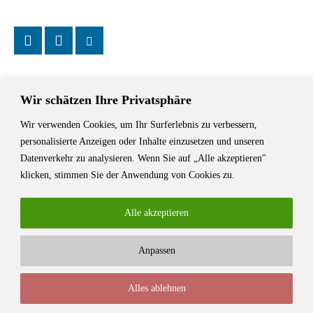
Wir schätzen Ihre Privatsphäre
Wir verwenden Cookies, um Ihr Surferlebnis zu verbessern,
Das Schriftstellerhaus ist ein beliebter Treffpunkt für Autorinnen und
personalisierte Anzeigen oder Inhalte einzusetzen und unseren
Autoren aus Stuttgart und der Region sowie ein Veranstaltungsort für
Datenverkehr zu analysieren. Wenn Sie auf „Alle akzeptieren"
Lesungen, Tagungen und Schreibwerkstätten.
klicken, stimmen Sie der Anwendung von Cookies zu.
Alle akzeptieren
Anpassen
© Stuttgarter Schriftstellerhaus
Alles ablehnen
Newsletter
Impressum / Kontakt