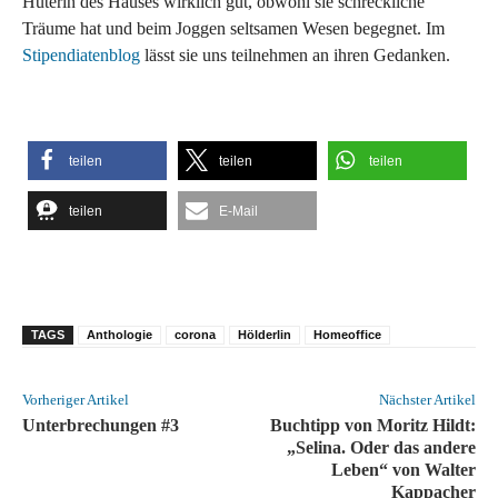
Hüterin des Hauses wirklich gut, obwohl sie schreckliche
Träume hat und beim Joggen seltsamen Wesen begegnet. Im
Stipendiatenblog
lässt sie uns teilnehmen an ihren Gedanken.
teilen
teilen
teilen
teilen
E-Mail
TAGS
Anthologie
corona
Hölderlin
Homeoffice
Vorheriger Artikel
Nächster Artikel
Unterbrechungen #3
Buchtipp von Moritz Hildt:
„Selina. Oder das andere
Leben“ von Walter
Kappacher