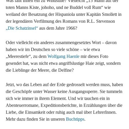
Was fällt Ihnen ein zu Windstille? Vielleicht „15 Mann auf der
toten Manns Kiste, johoho, und ne Buddel voll Rum“ wie
weiland der Besatzung der Hispaniola unter Kapitän Smollett in
der legendären Verfilmung des Romans von R.L. Stevenson
„Die Schatzinsel“
aus dem Jahre 1966?
Oder vielleicht ein anderes zusammengesetztes Wort – davon
haben wir im Deutschen so viele schöne – wie etwa
„Meerestiefe“, zu dem
Wolfgang Haenle
mir dieses Foto
gesendet hat, was nicht etwa angriffslustige Haie zeigt, sondern
die Lieblinge der Meere, die Delfine?
Jetzt, wo das Leben auf der Erde gedrosselt werden muss, haben
die Geschöpfe unter Wasser keine Ausgangssperre. Sie tummeln
sich wie immer in ihrem Element. Und wir tauchen ein in
Abenteuerromane, Expeditionsberichte, in Erzählungen über die
Liebe, die Einsamkeit oder ruhig auch mal über LehrerInnen.
Mehr dazu finden Sie in unseren
Buchtipps
.