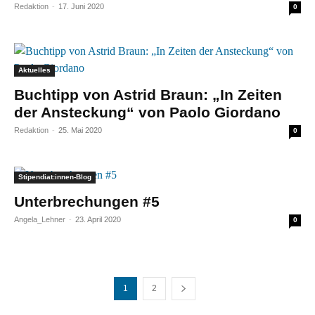
Redaktion
-
17. Juni 2020
0
Aktuelles
Buchtipp von Astrid Braun: „In Zeiten
der Ansteckung“ von Paolo Giordano
Redaktion
-
25. Mai 2020
0
Stipendiat:innen-Blog
Unterbrechungen #5
Angela_Lehner
-
23. April 2020
0
1
2