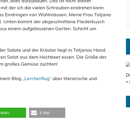
aran, alles aufzubauen. Das ist nicht weiter
 mit der ich die vielen Schrauben eindrehen kann.
das Eindringen von Wühlmäusen. Meine Frau Tatjana
gt. Unten kommt der abgeschnittene Fliederbusch
 aus einem aufgelassenen Garten. Schicht um
er Salate und der Kräuter liegt in Tatjanas Hand.
ten Salat aus dem Hochbeet essen. Die Größe der
aum großes Gemüse züchten!
Di
seinem Blog
„Lerchenflug“
über literarische und
» 
teilen
E-Mail