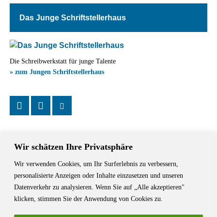
Das Junge Schriftstellerhaus
Die Schreibwerkstatt für junge Talente
» zum Jungen Schriftstellerhaus
Wir schätzen Ihre Privatsphäre
Wir verwenden Cookies, um Ihr Surferlebnis zu verbessern,
Das Schriftstellerhaus ist ein beliebter Treffpunkt für Autorinnen und
personalisierte Anzeigen oder Inhalte einzusetzen und unseren
Autoren aus Stuttgart und der Region sowie ein Veranstaltungsort für
Datenverkehr zu analysieren. Wenn Sie auf „Alle akzeptieren"
Lesungen, Tagungen und Schreibwerkstätten.
klicken, stimmen Sie der Anwendung von Cookies zu.