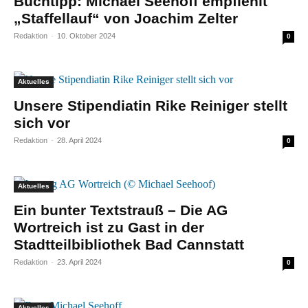
Buchtipp: Michael Seehoff empfiehlt
„Staffellauf“ von Joachim Zelter
Redaktion
-
10. Oktober 2024
0
Aktuelles
Unsere Stipendiatin Rike Reiniger stellt
sich vor
Redaktion
-
28. April 2024
0
Aktuelles
Ein bunter Textstrauß – Die AG
Wortreich ist zu Gast in der
Stadtteilbibliothek Bad Cannstatt
Redaktion
-
23. April 2024
0
Aktuelles