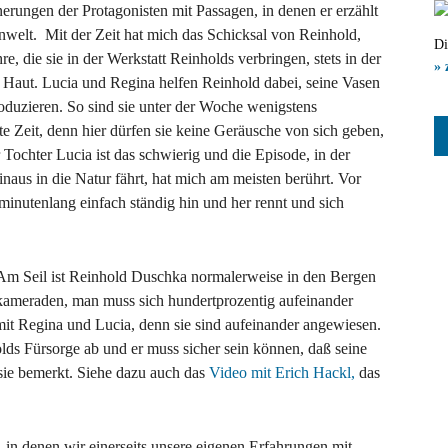
nerungen der Protagonisten mit Passagen, in denen er erzählt
nwelt. Mit der Zeit hat mich das Schicksal von Reinhold,
Di
, die sie in der Werkstatt Reinholds verbringen, stets in der
» 
e Haut. Lucia und Regina helfen Reinhold dabei, seine Vasen
duzieren. So sind sie unter der Woche wenigstens
e Zeit, denn hier dürfen sie keine Geräusche von sich geben,
Tochter Lucia ist das schwierig und die Episode, in der
inaus in die Natur fährt, hat mich am meisten berührt. Vor
inutenlang einfach ständig hin und her rennt und sich
: Am Seil ist Reinhold Duschka normalerweise in den Bergen
gkameraden, man muss sich hundertprozentig aufeinander
 mit Regina und Lucia, denn sie sind aufeinander angewiesen.
ds Fürsorge ab und er muss sicher sein können, daß seine
 sie bemerkt. Siehe dazu auch das
Video mit Erich Hackl,
das
, in denen wir einerseits unsere eigenen Erfahrungen mit