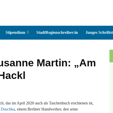
Stipendium
StadtRegionschreiber:in
Junges Schriftst
usanne Martin: „Am
 Hackl
h, das im April 2020 auch als Taschenbuch erschienen ist,
 Duschka
, einem Berliner Handwerker, den seine