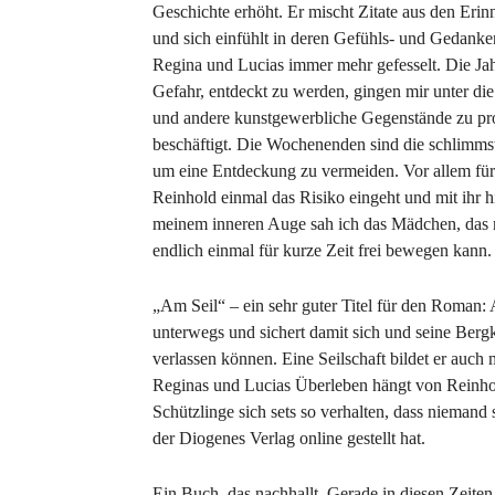
Geschichte erhöht. Er mischt Zitate aus den Erin
und sich einfühlt in deren Gefühls- und Gedanke
Regina und Lucias immer mehr gefesselt. Die Jahre
Gefahr, entdeckt zu werden, gingen mir unter di
und andere kunstgewerbliche Gegenstände zu pro
beschäftigt. Die Wochenenden sind die schlimmst
um eine Entdeckung zu vermeiden. Vor allem für 
Reinhold einmal das Risiko eingeht und mit ihr h
meinem inneren Auge sah ich das Mädchen, das m
endlich einmal für kurze Zeit frei bewegen kann.
„Am Seil“ – ein sehr guter Titel für den Roman
unterwegs und sichert damit sich und seine Ber
verlassen können. Eine Seilschaft bildet er auch
Reginas und Lucias Überleben hängt von Reinhol
Schützlinge sich sets so verhalten, dass niemand
der Diogenes Verlag online gestellt hat.
Ein Buch, das nachhallt. Gerade in diesen Zeiten