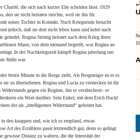
„
er Charité, die sich nach kurzer Ehe scheiden lässt. 1929
U
 den sie nicht heiraten möchte, weil sie ihn für
g mit seiner Tochter in Kontakt. Nach Kriegsende besucht
ennt jedoch, daß sie dort nicht leben kann und kehrt nach
S
ie gründet. Regina Steinig heiratet nach dem Krieg ihren
1
 farblosen Mann, von dem niemand begreift, was Regina an
betrügt. In der Nachkriegszeit kämpft Regina jahrelang um
A
 sie Jüdin war.
er freien Minute in die Berge zieht. Als Bergsteiger ist er es
 sie zu übernehmen. Regina und Lucia zu verstecken ist für
es Widerstands gegen ein Regime, das er verabscheut– er
lienkreis ein Wort darüber. Sein Enkel, mit dem Erich Hackl
nen der als „intelligenten Widerstand“ geleistet hat.
 in den knappen und, wie ich es empfand, etwas
se Art des Erzählens passt letztendlich gut, denn so gelingt
ne gewisse Distanz zu wahren, die die Intensität der