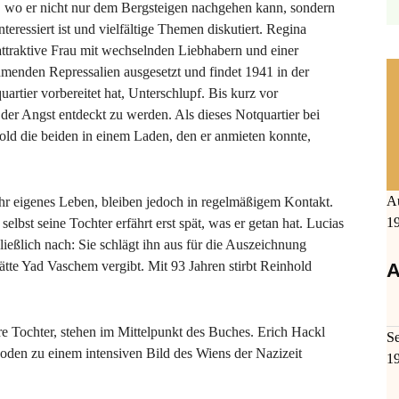
t, wo er nicht nur dem Bergsteigen nachgehen kann, sondern
interessiert ist und vielfältige Themen diskutiert. Regina
 attraktive Frau mit wechselnden Liebhabern und einer
hmenden Repressalien ausgesetzt und findet 1941 in der
uartier vorbereitet hat, Unterschlupf. Bis kurz vor
 der Angst entdeckt zu werden. Als dieses Notquartier bei
ld die beiden in einem Laden, den er anmieten konnte,
A
ihr eigenes Leben, bleiben jedoch in regelmäßigem Kontakt.
1
selbst seine Tochter erfährt erst spät, was er getan hat. Lucias
ließlich nach: Sie schlägt ihn aus für die Auszeichnung
ätte Yad Vaschem vergibt. Mit 93 Jahren stirbt Reinhold
A
e Tochter, stehen im Mittelpunkt des Buches. Erich Hackl
S
isoden zu einem intensiven Bild des Wiens der Nazizeit
1