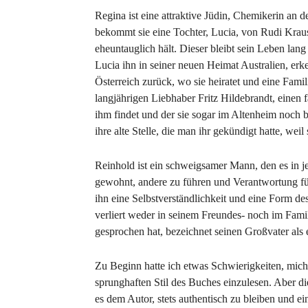
Regina ist eine attraktive Jüdin, Chemikerin an d
bekommt sie eine Tochter, Lucia, von Rudi Krauss,
eheuntauglich hält. Dieser bleibt sein Leben lan
Lucia ihn in seiner neuen Heimat Australien, erk
Österreich zurück, wo sie heiratet und eine Famil
langjährigen Liebhaber Fritz Hildebrandt, einen
ihm findet und der sie sogar im Altenheim noch 
ihre alte Stelle, die man ihr gekündigt hatte, weil
Reinhold ist ein schweigsamer Mann, den es in jed
gewohnt, andere zu führen und Verantwortung für
ihn eine Selbstverständlichkeit und eine Form d
verliert weder in seinem Freundes- noch im Fami
gesprochen hat, bezeichnet seinen Großvater als ei
Zu Beginn hatte ich etwas Schwierigkeiten, mich
sprunghaften Stil des Buches einzulesen. Aber die
es dem Autor, stets authentisch zu bleiben und ei